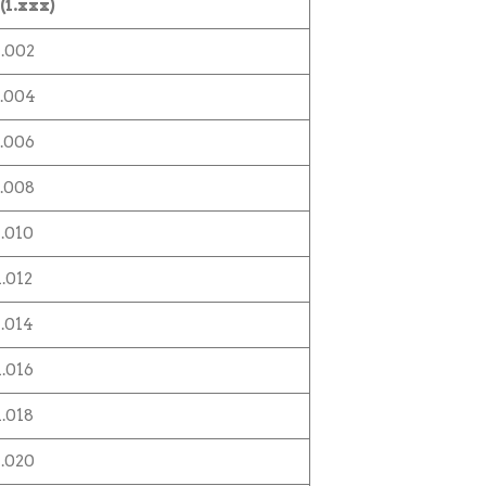
(1.xxx)
1.002
1.004
1.006
1.008
1.010
1.012
1.014
1.016
1.018
1.020