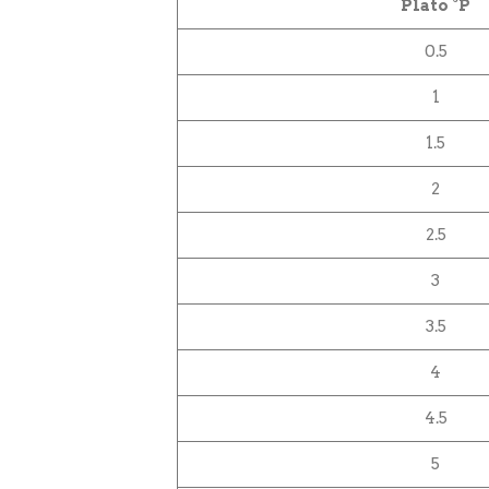
Plato °P
0.5
1
1.5
2
2.5
3
3.5
4
4.5
5