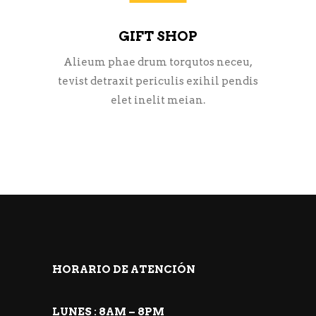
GIFT SHOP
Alieum phae drum torqutos neceu,
tevist detraxit periculis exihil pendis
elet inelit meian.
HORARIO DE ATENCIÓN
LUNES : 8AM – 8PM