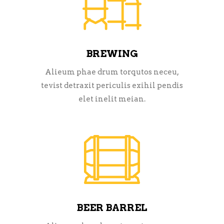
BREWING
Alieum phae drum torqutos neceu,
tevist detraxit periculis exihil pendis
elet inelit meian.
BEER BARREL