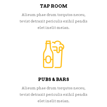
TAP ROOM
Alieum phae drum torqutos neceu,
tevist detraxit periculis exihil pendis
elet inelit meian.
PUBS & BARS
Alieum phae drum torqutos neceu,
tevist detraxit periculis exihil pendis
elet inelit meian.