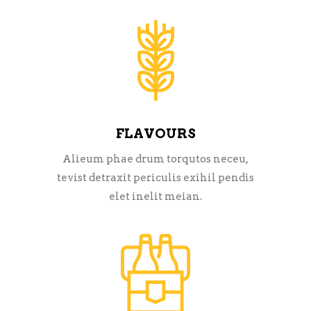
FLAVOURS
Alieum phae drum torqutos neceu,
tevist detraxit periculis exihil pendis
elet inelit meian.