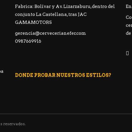
Fabrica: Bolívar y Av. Lizarzaburu, dentro del
En
conjunto La Castellana, tras JAC
Co
GAMAMOTORS
ce
gerencia@cervecerianefer.com
de
0987669916
ba
DONDE PROBAR NUESTROS ESTILOS?
s reservados.