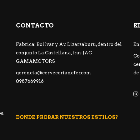
CONTACTO
K
Fabrica: Bolívar y Av. Lizarzaburu, dentro del
En
conjunto La Castellana, tras JAC
Co
GAMAMOTORS
ce
gerencia@cervecerianefer.com
de
0987669916
ba
DONDE PROBAR NUESTROS ESTILOS?